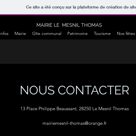
Ce site a été conçu sur la plateforme de création de sit
MAIRIE LE MESNIL THOMAS
Infos
Mairie
Gîte communal
Patrimoine
Tourisme
Nos fêtes
NOUS CONTACTER
13 Place Philippe Beaussant, 28250 Le Mesnil Thomas
mairiemesnil-thomas@orange.fr