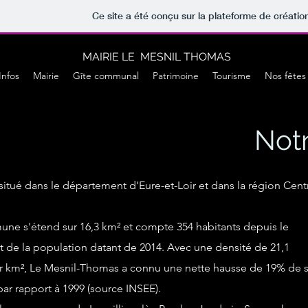
Ce site a été conçu sur la plateforme de créatio
MAIRIE LE MESNIL THOMAS
Infos
Mairie
Gîte communal
Patrimoine
Tourisme
Nos fêtes
Notr
e situé dans le département d'Eure-et-Loir et dans la région Cent
ne s'étend sur 16,3 km² et compte 354 habitants depuis le
 de la population datant de 2014. Avec une densité de 21,1
ar km², Le Mesnil-Thomas a connu une nette hausse de 19% de 
ar rapport à 1999 (source INSEE).