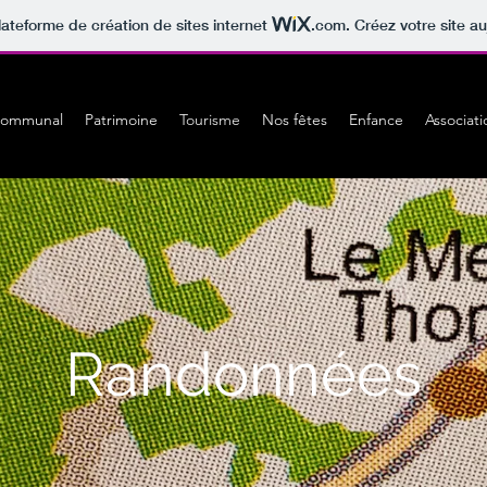
lateforme de création de sites internet
.com
. Créez votre site au
communal
Patrimoine
Tourisme
Nos fêtes
Enfance
Associati
Randonnées