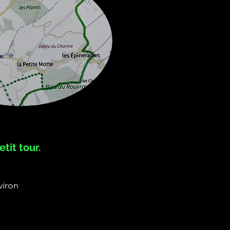
etit tour.
viron