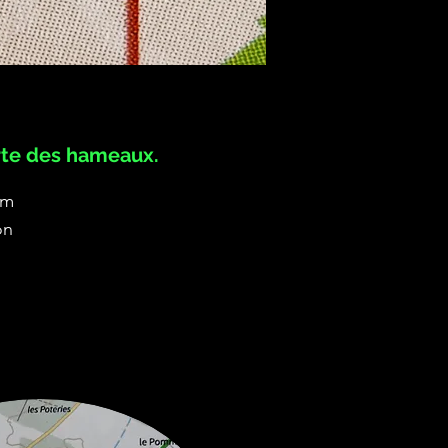
te des hameaux.
km
on