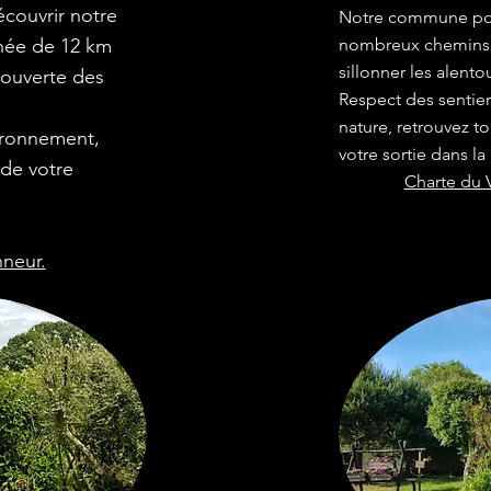
couvrir notre
Notre commune pos
nnée de 12 km
nombreux chemins 
sillonner les alento
couverte des
Respect des sentier
nature, retrouvez t
ironnement,
votre sortie dans la
 de votre
Charte du V
neur.