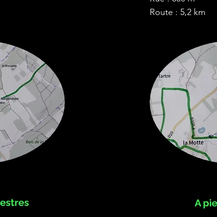
Route : 5,2 km
estres
A pi